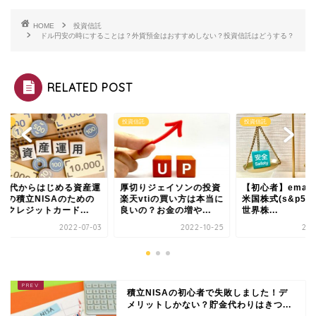
HOME
投資信託
ドル円安の時にすることは？外貨預金はおすすめしない？投資信託はどうする？
RELATED POST
投資信託
投資信託
0代からはじめる資産運
厚切りジェイソンの投資
【初心者】emaxis s
の積立NISAのための
楽天vtiの買い方は本当に
米国株式(s&p500)
レジットカード...
良いの？お金の増や...
世界株...
2022-07-03
2022-10-25
2022-0
積立NISAの初心者で失敗しました！デ
メリットしかない？貯金代わりはきつ...