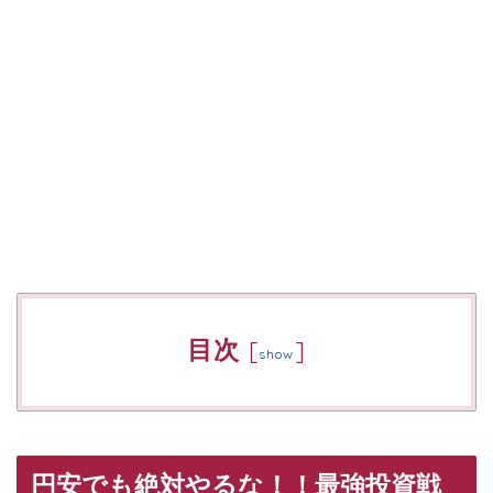
目次
[
]
show
円安でも絶対やるな！！最強投資戦