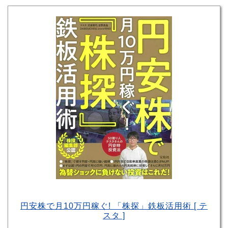
円安株で月10万円稼ぐ! 「株探」鉄板活用術 [ テ
スタ ]