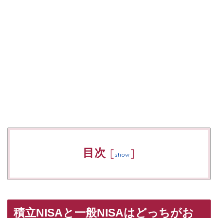
目次
[
]
show
積立NISAと一般NISAはどっちがお