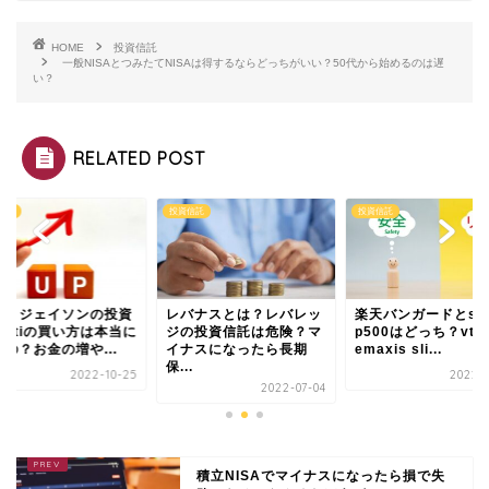
HOME
投資信託
一般NISAとつみたてNISAは得するならどっちがいい？50代から始めるのは遅
い？
RELATED POST
信託
投資信託
投資信託
バナスとは？レバレッ
楽天バンガードとs＆
厚切りジェイソンの
の投資信託は危険？マ
p500はどっち？vtiと
楽天vtiの買い方は
ナスになったら長期
emaxis sli...
良いの？お金の増や..
.
2022-08-16
2022-1
2022-07-04
積立NISAでマイナスになったら損で失